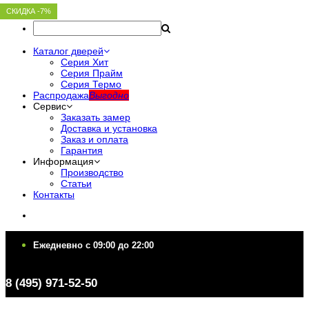
СКИДКА -7%
СКИДКА -7%
СКИДКА -7%
СКИДКА -7%
СКИДКА -7%
Каталог дверей
Серия Хит
Серия Прайм
Серия Термо
Распродажа
Выгодно
Сервис
Заказать замер
Доставка и установка
Заказ и оплата
Гарантия
Информация
Производство
Статьи
Контакты
Ежедневно c 09:00 до 22:00
Ежедневно c 09:00 до 22:00
8 (495) 971-52-50