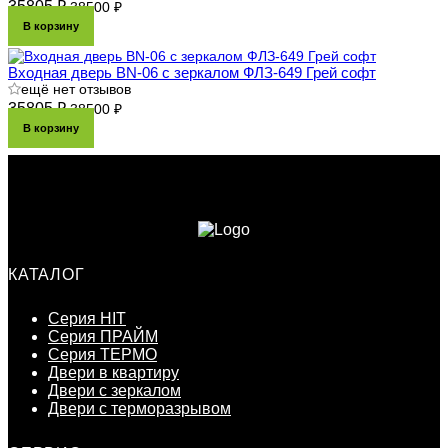
35805 ₽
38500 ₽
В корзину
Входная дверь BN-06 с зеркалом ФЛЗ-649 Грей софт
ещё нет отзывов
35805 ₽
38500 ₽
В корзину
КАТАЛОГ
Серия HIT
Серия ПРАЙМ
Серия ТЕРМО
Двери в квартиру
Двери с зеркалом
Двери с терморазрывом