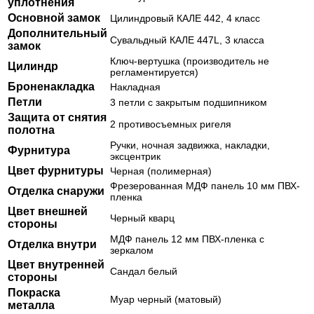
уплотнения
Основной замок
Цилиндровый КАЛЕ 442, 4 класс
Дополнительный
Сувальдный КАЛЕ 447L, 3 класса
замок
Ключ-вертушка (производитель не
Цилиндр
регламентируется)
Броненакладка
Накладная
Петли
3 петли с закрытым подшипником
Защита от снятия
2 противосъемных ригеля
полотна
Ручки, ночная задвижка, накладки,
Фурнитура
эксцентрик
Цвет фурнитуры
Черная (полимерная)
Фрезерованная МДФ панель 10 мм ПВХ-
Отделка снаружи
пленка
Цвет внешней
Черный кварц
стороны
МДФ панель 12 мм ПВХ-пленка с
Отделка внутри
зеркалом
Цвет внутренней
Сандал белый
стороны
Покраска
Муар черный (матовый)
металла