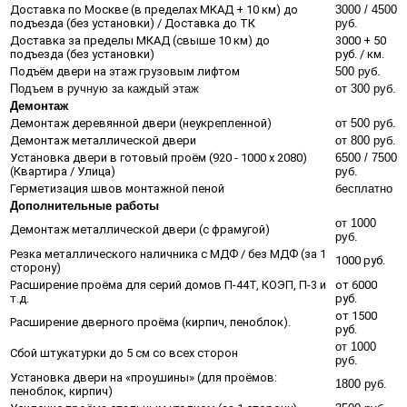
Доставка по Москве (в пределах МКАД + 10 км) до
3000 / 4500
подъезда (без установки) / Доставка до ТК
руб.
Доставка за пределы МКАД (свыше 10 км) до
3000 + 50
подъезда (без установки)
руб. / км.
Подъём двери на этаж грузовым лифтом
500 руб.
Подъем в ручную за каждый этаж
от 300 руб.
Демонтаж
Демонтаж деревянной двери (неукрепленной)
от 500 руб.
Демонтаж металлической двери
от 800 руб.
Установка двери в готовый проём (920 - 1000 х 2080)
6500 / 7500
(Квартира / Улица)
руб.
Герметизация швов монтажной пеной
бесплатно
Дополнительные работы
от 1000
Демонтаж металлической двери (с фрамугой)
руб.
Резка металлического наличника с МДФ / без МДФ (за 1
1000 руб.
сторону)
Расширение проёма для серий домов П-44Т, КОЭП, П-3 и
от 6000
т.д.
руб.
от 1500
Расширение дверного проёма (кирпич, пеноблок).
руб.
от 1000
Сбой штукатурки до 5 см со всех сторон
руб.
Установка двери на «проушины» (для проёмов:
1800 руб.
пеноблок, кирпич)