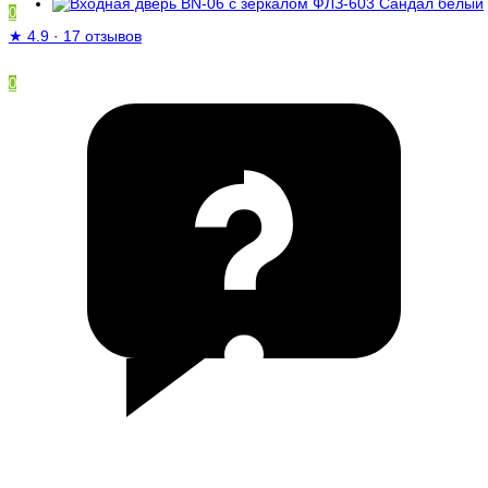
0
★
4.9
·
17 отзывов
0
/
0 ₽
Ваша корзина пуста!