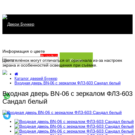
Каталог дверей
Информация о цвете
Распродажа
Серия Хит
Выгодно
Искать
Цвета плёнок могут отличаться от оригинала из-за настроек
экрана и особенностей освещения при съёмке.
Сервис
Серия Прайм
Каталог дверей Бункер
Информация
Серия Термо
Заказать замер
Входная дверь BN-06 с зеркалом ФЛЗ-603 Сандал белый
Входная дверь BN-06 с зеркалом ФЛЗ-603
Контакты
Доставка и установка
Производство
Сандал белый
Заказ и оплата
Статьи
Гарантия