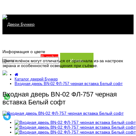
Каталог дверей
Информация о цвете
Распродажа
Серия Хит
Выгодно
Искать
Цвета плёнок могут отличаться от оригинала из-за настроек
экрана и особенностей освещения при съёмке.
Сервис
Серия Прайм
Каталог дверей Бункер
Информация
Серия Термо
Заказать замер
Входная дверь BN-02 ФЛ-757 черная вставка Белый софт
Входная дверь BN-02 ФЛ-757 черная
Контакты
Доставка и установка
Производство
вставка Белый софт
Заказ и оплата
Статьи
Гарантия