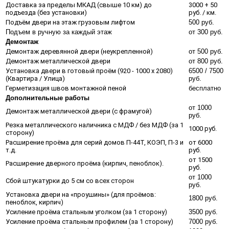
Доставка за пределы МКАД (свыше 10 км) до
3000 + 50
подъезда (без установки)
руб. / км.
Подъём двери на этаж грузовым лифтом
500 руб.
Подъем в ручную за каждый этаж
от 300 руб.
Демонтаж
Демонтаж деревянной двери (неукрепленной)
от 500 руб.
Демонтаж металлической двери
от 800 руб.
Установка двери в готовый проём (920 - 1000 х 2080)
6500 / 7500
(Квартира / Улица)
руб.
Герметизация швов монтажной пеной
бесплатно
Дополнительные работы
от 1000
Демонтаж металлической двери (с фрамугой)
руб.
Резка металлического наличника с МДФ / без МДФ (за 1
1000 руб.
сторону)
Расширение проёма для серий домов П-44Т, КОЭП, П-3 и
от 6000
т.д.
руб.
от 1500
Расширение дверного проёма (кирпич, пеноблок).
руб.
от 1000
Сбой штукатурки до 5 см со всех сторон
руб.
Установка двери на «проушины» (для проёмов:
1800 руб.
пеноблок, кирпич)
Усиление проёма стальным уголком (за 1 сторону)
3500 руб.
Усиление проёма стальным профилем (за 1 сторону)
7000 руб.