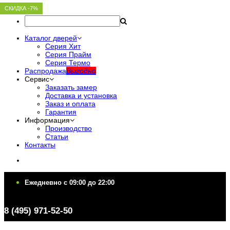
СКИДКА -7%
СКИДКА -7%
СКИДКА -7%
СКИДКА -7%
СКИДКА -7%
Каталог дверей
Серия Хит
Серия Прайм
Серия Термо
Распродажа
Выгодно
Сервис
Заказать замер
Доставка и установка
Заказ и оплата
Гарантия
Информация
Производство
Статьи
Контакты
Ежедневно c 09:00 до 22:00
Ежедневно c 09:00 до 22:00
8 (495) 971-52-50