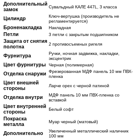
Дополнительный
Сувальдный КАЛЕ 447L, 3 класса
замок
Ключ-вертушка (производитель не
Цилиндр
регламентируется)
Броненакладка
Накладная
Петли
3 петли с закрытым подшипником
Защита от снятия
2 противосъемных ригеля
полотна
Ручки, ночная задвижка, накладки,
Фурнитура
эксцентрик
Цвет фурнитуры
Черная (полимерная)
Фрезерованная МДФ панель 10 мм ПВХ-
Отделка снаружи
пленка
Цвет внешней
Ларче орех с черной патиной
стороны
МДФ панель 10 мм ПВХ-пленка со
Отделка внутри
вставкой
Цвет внутренней
Белый софт
стороны
Покраска
Муар черный (матовый)
металла
Увеличенный металлический наличник
Дополнительно
100 мм