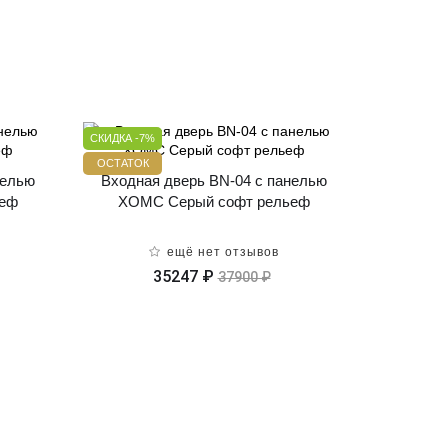
СКИДКА -7%
ОСТАТОК
нелью
Входная дверь BN-04 с панелью
ьеф
ХОМС Серый софт рельеф
ещё нет отзывов
35247 ₽
37900 ₽