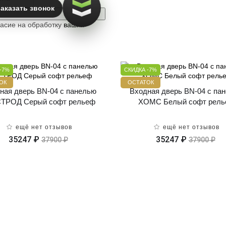
аказать звонок
ласие на обработку
ваших
-7%
СКИДКА -7%
ОК
ОСТАТОК
ная дверь BN-04 с панелью
Входная дверь BN-04 с па
ТРОД Серый софт рельеф
ХОМС Белый софт рел
ещё нет отзывов
ещё нет отзывов
35247 ₽
35247 ₽
37900 ₽
37900 ₽