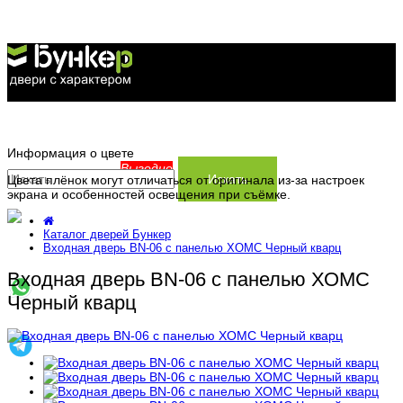
Каталог дверей
Информация о цвете
Распродажа
Серия Хит
Выгодно
Искать
Цвета плёнок могут отличаться от оригинала из-за настроек
экрана и особенностей освещения при съёмке.
Сервис
Серия Прайм
Каталог дверей Бункер
Информация
Серия Термо
Заказать замер
Входная дверь BN-06 с панелью ХОМС Черный кварц
Входная дверь BN-06 с панелью ХОМС
Контакты
Доставка и установка
Производство
Черный кварц
Заказ и оплата
Статьи
Гарантия