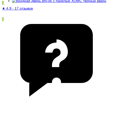
0
★
4.9
·
17 отзывов
0
/
0 ₽
Ваша корзина пуста!