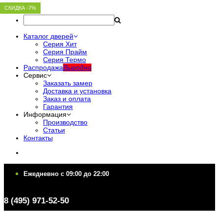
СКИДКА -7%
СКИДКА -7%
СКИДКА -7%
СКИДКА -7%
СКИДКА -7%
Каталог дверей
Серия Хит
Серия Прайм
Серия Термо
Распродажа
Выгодно
Сервис
Заказать замер
Доставка и установка
Заказ и оплата
Гарантия
Информация
Производство
Статьи
Контакты
Ежедневно c 09:00 до 22:00
Ежедневно c 09:00 до 22:00
8 (495) 971-52-50