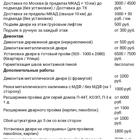
Доставка по Москве (в пределах МКАД + 10 км) до
3000 / 4500
подъезда (без установки) / Доставка до ТК
руб.
Доставка за пределы МКАД (свыше 10 км) до
3000 + 50
подъезда (без установки)
руб. / км.
Подъём двери на этаж грузовым лифтом
500 руб.
Подъем в ручную за каждый этаж
от 300 руб.
Демонтаж
Демонтаж деревянной двери (неукрепленной)
от 500 руб.
Демонтаж металлической двери
от 800 руб.
Установка двери в готовый проём (920 - 1000 х 2080)
6500 / 7500
(Квартира / Улица)
руб.
Герметизация швов монтажной пеной
бесплатно
Дополнительные работы
от 1000
Демонтаж металлической двери (с фрамугой)
руб.
Резка металлического наличника с МДФ / без МДФ (за 1
1000 руб.
сторону)
Расширение проёма для серий домов П-44Т, КОЭП, П-3 и
от 6000
т.д.
руб.
от 1500
Расширение дверного проёма (кирпич, пеноблок).
руб.
от 1000
Сбой штукатурки до 5 см со всех сторон
руб.
Установка двери на «проушины» (для проёмов:
1800 руб.
пеноблок, кирпич)