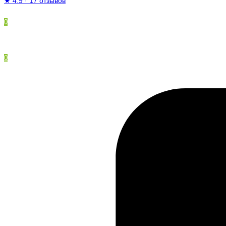
★
4.9
·
17 отзывов
0
0
/
0 ₽
Ваша корзина пуста!