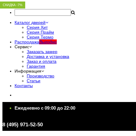
СКИДКА -7%
СКИДКА -7%
СКИДКА -7%
СКИДКА -7%
СКИДКА -7%
Каталог дверей
Серия Хит
Серия Прайм
Серия Термо
Распродажа
Выгодно
Сервис
Заказать замер
Доставка и установка
Заказ и оплата
Гарантия
Информация
Производство
Статьи
Контакты
Ежедневно c 09:00 до 22:00
Ежедневно c 09:00 до 22:00
8 (495) 971-52-50