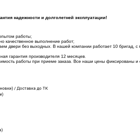
рантия надежности и долголетней эксплуатации!
опытом работы;
но качественное выполнение работ;
аем двери без выходных. В нашей компании работает 10 бригад, с
ная гарантия производителя 12 месяцев.
оимость работы при приеме заказа. Все наши цены фиксированы и 
ановки) / Доставка до ТК
и)
а)