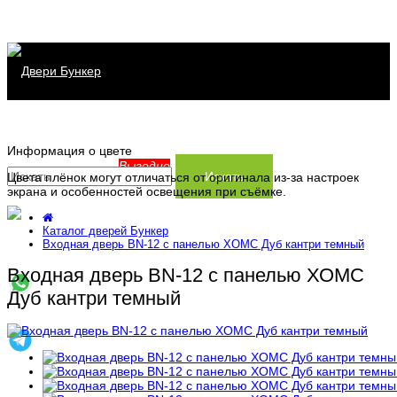
Каталог дверей
Информация о цвете
Распродажа
Серия Хит
Выгодно
Искать
Цвета плёнок могут отличаться от оригинала из-за настроек
экрана и особенностей освещения при съёмке.
Сервис
Серия Прайм
Каталог дверей Бункер
Информация
Серия Термо
Заказать замер
Входная дверь BN-12 с панелью ХОМС Дуб кантри темный
Входная дверь BN-12 с панелью ХОМС
Контакты
Доставка и установка
Производство
Дуб кантри темный
Заказ и оплата
Статьи
Гарантия