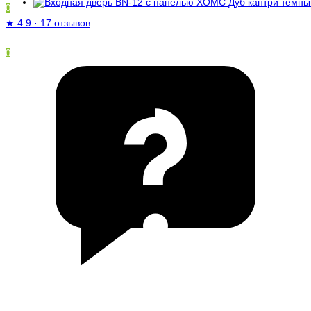
0
★
4.9
·
17 отзывов
0
/
0 ₽
Ваша корзина пуста!