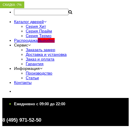
СКИДКА -7%
СКИДКА -7%
СКИДКА -7%
СКИДКА -7%
СКИДКА -7%
Каталог дверей
Серия Хит
Серия Прайм
Серия Термо
Распродажа
Выгодно
Сервис
Заказать замер
Доставка и установка
Заказ и оплата
Гарантия
Информация
Производство
Статьи
Контакты
Ежедневно c 09:00 до 22:00
Ежедневно c 09:00 до 22:00
8 (495) 971-52-50