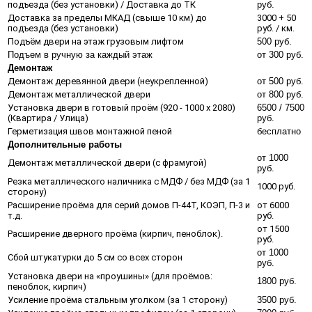
подъезда (без установки) / Доставка до ТК
руб.
Доставка за пределы МКАД (свыше 10 км) до
3000 + 50
подъезда (без установки)
руб. / км.
Подъём двери на этаж грузовым лифтом
500 руб.
Подъем в ручную за каждый этаж
от 300 руб.
Демонтаж
Демонтаж деревянной двери (неукрепленной)
от 500 руб.
Демонтаж металлической двери
от 800 руб.
Установка двери в готовый проём (920 - 1000 х 2080)
6500 / 7500
(Квартира / Улица)
руб.
Герметизация швов монтажной пеной
бесплатно
Дополнительные работы
от 1000
Демонтаж металлической двери (с фрамугой)
руб.
Резка металлического наличника с МДФ / без МДФ (за 1
1000 руб.
сторону)
Расширение проёма для серий домов П-44Т, КОЭП, П-3 и
от 6000
т.д.
руб.
от 1500
Расширение дверного проёма (кирпич, пеноблок).
руб.
от 1000
Сбой штукатурки до 5 см со всех сторон
руб.
Установка двери на «проушины» (для проёмов:
1800 руб.
пеноблок, кирпич)
Усиление проёма стальным уголком (за 1 сторону)
3500 руб.