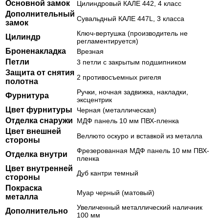
Основной замок
Цилиндровый КАЛЕ 442, 4 класс
Дополнительный
Сувальдный КАЛЕ 447L, 3 класса
замок
Ключ-вертушка (производитель не
Цилиндр
регламентируется)
Броненакладка
Врезная
Петли
3 петли с закрытым подшипником
Защита от снятия
2 противосъемных ригеля
полотна
Ручки, ночная задвижка, накладки,
Фурнитура
эксцентрик
Цвет фурнитуры
Черная (металлическая)
Отделка снаружи
МДФ панель 10 мм ПВХ-пленка
Цвет внешней
Веллюто оскуро и вставкой из металла
стороны
Фрезерованная МДФ панель 10 мм ПВХ-
Отделка внутри
пленка
Цвет внутренней
Дуб кантри темный
стороны
Покраска
Муар черный (матовый)
металла
Увеличенный металлический наличник
Дополнительно
100 мм