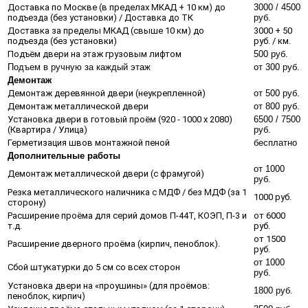
Доставка по Москве (в пределах МКАД + 10 км) до
3000 / 4500
подъезда (без установки) / Доставка до ТК
руб.
Доставка за пределы МКАД (свыше 10 км) до
3000 + 50
подъезда (без установки)
руб. / км.
Подъём двери на этаж грузовым лифтом
500 руб.
Подъем в ручную за каждый этаж
от 300 руб.
Демонтаж
Демонтаж деревянной двери (неукрепленной)
от 500 руб.
Демонтаж металлической двери
от 800 руб.
Установка двери в готовый проём (920 - 1000 х 2080)
6500 / 7500
(Квартира / Улица)
руб.
Герметизация швов монтажной пеной
бесплатно
Дополнительные работы
от 1000
Демонтаж металлической двери (с фрамугой)
руб.
Резка металлического наличника с МДФ / без МДФ (за 1
1000 руб.
сторону)
Расширение проёма для серий домов П-44Т, КОЭП, П-3 и
от 6000
т.д.
руб.
от 1500
Расширение дверного проёма (кирпич, пеноблок).
руб.
от 1000
Сбой штукатурки до 5 см со всех сторон
руб.
Установка двери на «проушины» (для проёмов:
1800 руб.
пеноблок, кирпич)