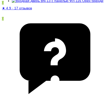
0
★
4.9
·
17 отзывов
0
/
0 ₽
Ваша корзина пуста!