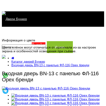
Каталог дверей
Информация о цвете
Распродажа
Серия Хит
Выгодно
Искать
Цвета плёнок могут отличаться от оригинала из-за настроек
экрана и особенностей освещения при съёмке.
Сервис
Серия Прайм
Каталог дверей Бункер
Информация
Серия Термо
Заказать замер
Входная дверь BN-13 с панелью ФЛ-116 Орех бренди
Входная дверь BN-13 с панелью ФЛ-116
Контакты
Доставка и установка
Производство
Орех бренди
Заказ и оплата
Статьи
Гарантия