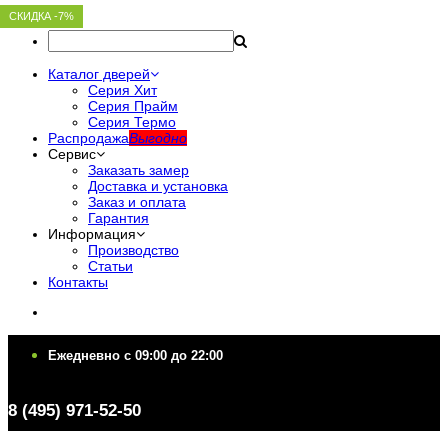
СКИДКА -7%
СКИДКА -7%
СКИДКА -7%
СКИДКА -7%
СКИДКА -7%
Каталог дверей
Серия Хит
Серия Прайм
Серия Термо
Распродажа
Выгодно
Сервис
Заказать замер
Доставка и установка
Заказ и оплата
Гарантия
Информация
Производство
Статьи
Контакты
Ежедневно c 09:00 до 22:00
Ежедневно c 09:00 до 22:00
8 (495) 971-52-50