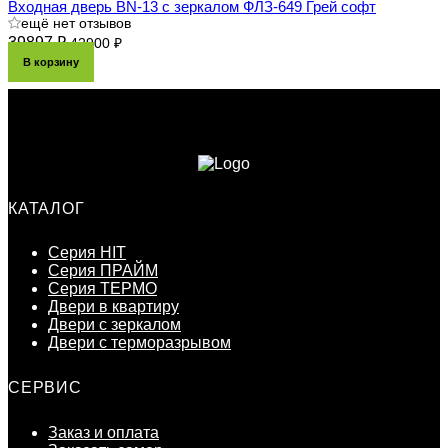
Входная дверь BN-13 с зеркалом ФЛЗ-649 Грей софт
ещё нет отзывов
39897 ₽
42900 ₽
В корзину
КАТАЛОГ
Серия HIT
Серия ПРАЙМ
Серия ТЕРМО
Двери в квартиру
Двери с зеркалом
Двери с терморазрывом
СЕРВИС
Заказ и оплата