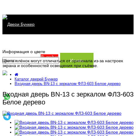
Каталог дверей
Информация о цвете
Распродажа
Серия Хит
Выгодно
Искать
Цвета плёнок могут отличаться от оригинала из-за настроек
экрана и особенностей освещения при съёмке.
Сервис
Серия Прайм
Каталог дверей Бункер
Информация
Серия Термо
Заказать замер
Входная дверь BN-13 с зеркалом ФЛЗ-603 Белое дерево
Входная дверь BN-13 с зеркалом ФЛЗ-603
Контакты
Доставка и установка
Производство
Белое дерево
Заказ и оплата
Статьи
Гарантия