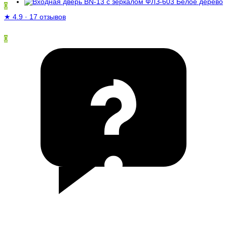
0
★
4.9
·
17 отзывов
0
/
0 ₽
Ваша корзина пуста!