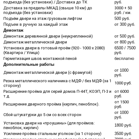
подъезда (без установки) / Доставка до ТК
руб.
Доставка за пределы МКАД (свыше 10 км) до
3000 + 50
подъезда (без установки)
руб. / км.
Подъём двери на этаж грузовым лифтом
500 руб.
Подъем в ручную за каждый этаж
от 300 руб.
Демонтаж
Демонтаж деревянной двери (неукрепленной)
от 500 руб.
Демонтаж металлической двери
от 800 руб.
Установка двери в готовый проём (920 - 1000 х 2080)
6500 / 7500
(Квартира / Улица)
руб.
Герметизация швов монтажной пеной
бесплатно
Дополнительные работы
от 1000
Демонтаж металлической двери (с фрамугой)
руб.
Резка металлического наличника с МДФ / без МДФ (за 1
1000 руб.
сторону)
Расширение проёма для серий домов П-44Т, КОЭП, П-3 и
от 6000
т.д.
руб.
от 1500
Расширение дверного проёма (кирпич, пеноблок).
руб.
от 1000
Сбой штукатурки до 5 см со всех сторон
руб.
Установка двери на «проушины» (для проёмов:
1800 руб.
пеноблок, кирпич)
Усиление проёма стальным уголком (за 1 сторону)
3500 руб.