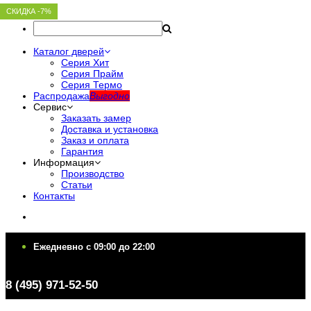
СКИДКА -7%
СКИДКА -7%
СКИДКА -7%
СКИДКА -7%
СКИДКА -7%
Каталог дверей
Серия Хит
Серия Прайм
Серия Термо
Распродажа
Выгодно
Сервис
Заказать замер
Доставка и установка
Заказ и оплата
Гарантия
Информация
Производство
Статьи
Контакты
Ежедневно c 09:00 до 22:00
Ежедневно c 09:00 до 22:00
8 (495) 971-52-50