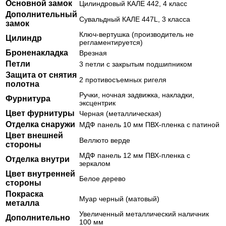
Основной замок
Цилиндровый КАЛЕ 442, 4 класс
Дополнительный
Сувальдный КАЛЕ 447L, 3 класса
замок
Ключ-вертушка (производитель не
Цилиндр
регламентируется)
Броненакладка
Врезная
Петли
3 петли с закрытым подшипником
Защита от снятия
2 противосъемных ригеля
полотна
Ручки, ночная задвижка, накладки,
Фурнитура
эксцентрик
Цвет фурнитуры
Черная (металлическая)
Отделка снаружи
МДФ панель 10 мм ПВХ-пленка с патиной
Цвет внешней
Веллюто верде
стороны
МДФ панель 12 мм ПВХ-пленка с
Отделка внутри
зеркалом
Цвет внутренней
Белое дерево
стороны
Покраска
Муар черный (матовый)
металла
Увеличенный металлический наличник
Дополнительно
100 мм