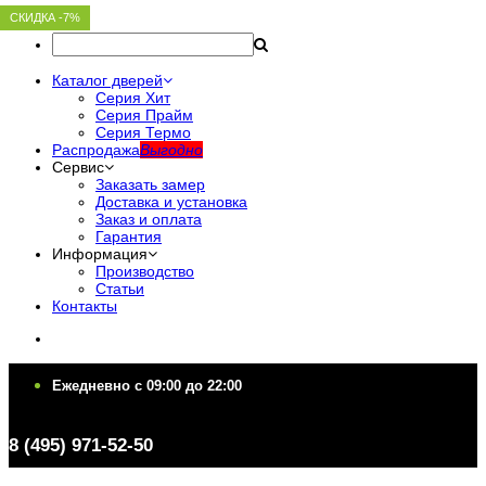
СКИДКА -7%
СКИДКА -7%
СКИДКА -7%
СКИДКА -7%
СКИДКА -7%
Каталог дверей
Серия Хит
Серия Прайм
Серия Термо
Распродажа
Выгодно
Сервис
Заказать замер
Доставка и установка
Заказ и оплата
Гарантия
Информация
Производство
Статьи
Контакты
Ежедневно c 09:00 до 22:00
Ежедневно c 09:00 до 22:00
8 (495) 971-52-50