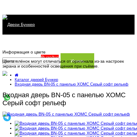
Каталог дверей
Информация о цвете
Распродажа
Серия Хит
Выгодно
Искать
Цвета плёнок могут отличаться от оригинала из-за настроек
экрана и особенностей освещения при съёмке.
Сервис
Серия Прайм
Каталог дверей Бункер
Информация
Серия Термо
Заказать замер
Входная дверь BN-05 с панелью ХОМС Серый софт рельеф
Входная дверь BN-05 с панелью ХОМС
Контакты
Доставка и установка
Производство
Серый софт рельеф
Заказ и оплата
Статьи
Гарантия