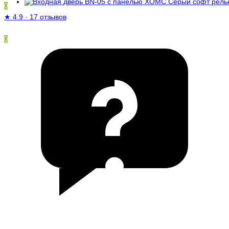
0
★
4.9
·
17 отзывов
0
/
0 ₽
Ваша корзина пуста!