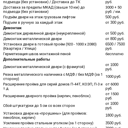
подъезда (без установки) / Доставка до ТК
руб.
Доставка за пределы МКАД (свыше 10 км) до
3000 + 50
подъезда (без установки)
руб. / км.
Подъём двери на этаж грузовым лифтом
500 руб.
Подъем в ручную за каждый этаж
от 300 руб.
Демонтаж
Демонтаж деревянной двери (неукрепленной)
от 500 руб.
Демонтаж металлической двери
от 800 руб.
Установка двери в готовый проём (920 - 1000 х 2080)
6500 / 7500
(Квартира / Улица)
руб.
Герметизация швов монтажной пеной
бесплатно
Дополнительные работы
от 1000
Демонтаж металлической двери (с фрамугой)
руб.
Резка металлического наличника с МДФ / без МДФ (за 1
1000 руб.
сторону)
Расширение проёма для серий домов П-44Т, КОЭП, П-3 и
от 6000
т.д.
руб.
от 1500
Расширение дверного проёма (кирпич, пеноблок).
руб.
от 1000
Сбой штукатурки до 5 см со всех сторон
руб.
Установка двери на «проушины» (для проёмов:
1800 руб.
пеноблок, кирпич)
Усиление проёма стальным уголком (за 1 сторону)
3500 руб.