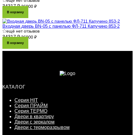
ещё нет отзывов
34317 ₽
36900 ₽
В корзину
Входная дверь BN-05 с панелью ФЛ-711 Капучино 853-2
ещё нет отзывов
34317 ₽
36900 ₽
В корзину
КАТАЛОГ
Серия HIT
Серия ПРАЙМ
Серия ТЕРМО
Двери в квартиру
Двери с зеркалом
Двери с терморазрывом