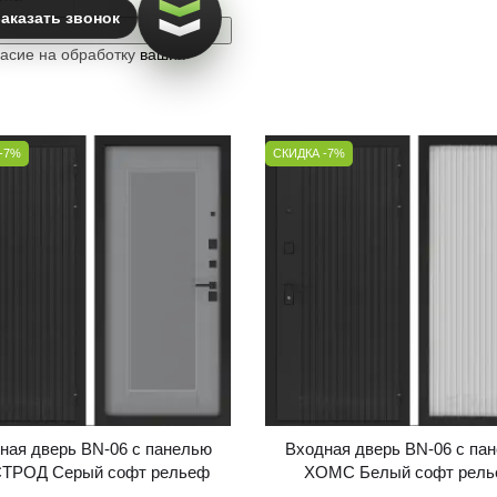
аказать звонок
ласие на обработку
ваших
-7%
СКИДКА -7%
ная дверь BN-06 с панелью
Входная дверь BN-06 с па
ТРОД Серый софт рельеф
ХОМС Белый софт рел