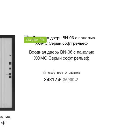
СКИДКА -7%
Входная дверь BN-06 с панелью
ХОМС Серый софт рельеф
ещё нет отзывов
34317 ₽
36900 ₽
нелью
ьеф