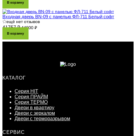
В корзину
Входная дверь BN-09 с панелью ФЛ-711 Белый софт
ещё нет отзывов
41757 ₽
44900 ₽
В корзину
КАТАЛОГ
Серия HIT
Серия ПРАЙМ
Серия ТЕРМО
Двери в квартиру
Двери с зеркалом
Двери с терморазрывом
СЕРВИС