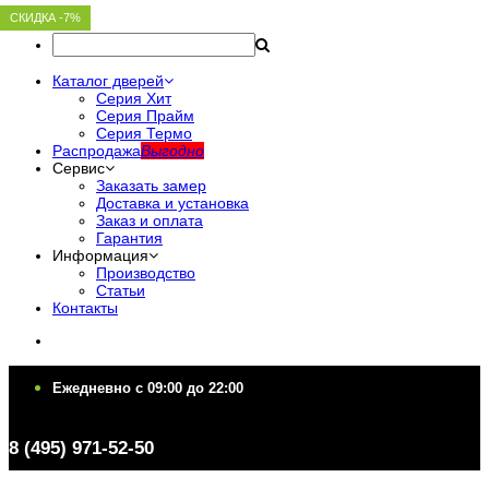
СКИДКА -7%
СКИДКА -7%
СКИДКА -7%
СКИДКА -7%
СКИДКА -7%
Каталог дверей
Серия Хит
Серия Прайм
Серия Термо
Распродажа
Выгодно
Сервис
Заказать замер
Доставка и установка
Заказ и оплата
Гарантия
Информация
Производство
Статьи
Контакты
Ежедневно c 09:00 до 22:00
Ежедневно c 09:00 до 22:00
8 (495) 971-52-50