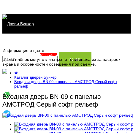
Каталог дверей
Информация о цвете
Распродажа
Серия Хит
Выгодно
Искать
Цвета плёнок могут отличаться от оригинала из-за настроек
экрана и особенностей освещения при съёмке.
Сервис
Серия Прайм
Каталог дверей Бункер
Информация
Серия Термо
Заказать замер
Входная дверь BN-09 с панелью АМСТРОД Серый софт
рельеф
Контакты
Доставка и установка
Производство
Входная дверь BN-09 с панелью
Заказ и оплата
Статьи
АМСТРОД Серый софт рельеф
Гарантия