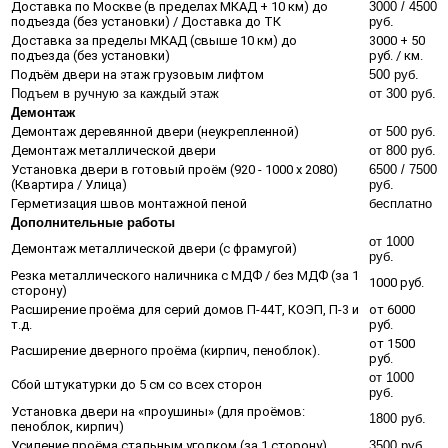
Доставка по Москве (в пределах МКАД + 10 км) до
3000 / 4500
подъезда (без установки) / Доставка до ТК
руб.
Доставка за пределы МКАД (свыше 10 км) до
3000 + 50
подъезда (без установки)
руб. / км.
Подъём двери на этаж грузовым лифтом
500 руб.
Подъем в ручную за каждый этаж
от 300 руб.
Демонтаж
Демонтаж деревянной двери (неукрепленной)
от 500 руб.
Демонтаж металлической двери
от 800 руб.
Установка двери в готовый проём (920 - 1000 х 2080)
6500 / 7500
(Квартира / Улица)
руб.
Герметизация швов монтажной пеной
бесплатно
Дополнительные работы
от 1000
Демонтаж металлической двери (с фрамугой)
руб.
Резка металлического наличника с МДФ / без МДФ (за 1
1000 руб.
сторону)
Расширение проёма для серий домов П-44Т, КОЭП, П-3 и
от 6000
т.д.
руб.
от 1500
Расширение дверного проёма (кирпич, пеноблок).
руб.
от 1000
Сбой штукатурки до 5 см со всех сторон
руб.
Установка двери на «проушины» (для проёмов:
1800 руб.
пеноблок, кирпич)
Усиление проёма стальным уголком (за 1 сторону)
3500 руб.