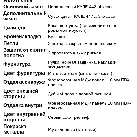
Основной замок
Цилиндровый КАЛЕ 442, 4 класс
Дополнительный
Сувальдный КАЛЕ 447L, 3 класса
замок
Ключ-вертушка (производитель не
Цилиндр
регламентируется)
Броненакладка
Врезная
Петли
3 петли с закрытым подшипником
Защита от снятия
2 противосъемных ригеля
полотна
Ручки, ночная задвижка, накладки,
Фурнитура
эксцентрик
Цвет фурнитуры
Матовый хром (металлическая)
Фрезерованная МДФ панель 16 мм ПВХ-
Отделка снаружи
пленка
Цвет внешней
Дуб майдера с черной патиной
стороны
Фрезерованная МДФ панель 10 мм ПВХ-
Отделка внутри
пленка
Цвет внутренней
Серый софт рельеф
стороны
Покраска
Муар черный (матовый)
металла