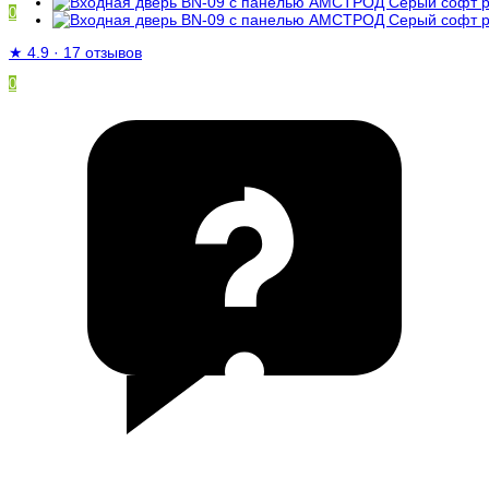
0
★
4.9
·
17 отзывов
0
/
0 ₽
Ваша корзина пуста!