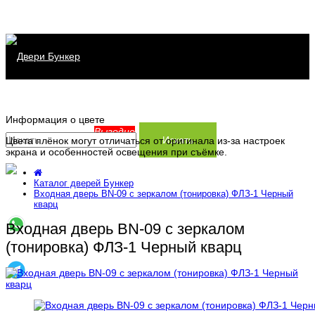
Каталог дверей
Информация о цвете
Распродажа
Серия Хит
Выгодно
Искать
Цвета плёнок могут отличаться от оригинала из-за настроек
экрана и особенностей освещения при съёмке.
Сервис
Серия Прайм
Каталог дверей Бункер
Информация
Серия Термо
Заказать замер
Входная дверь BN-09 с зеркалом (тонировка) ФЛЗ-1 Черный
кварц
Контакты
Доставка и установка
Производство
Входная дверь BN-09 с зеркалом
Заказ и оплата
Статьи
(тонировка) ФЛЗ-1 Черный кварц
Гарантия