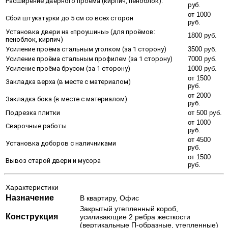
Расширение дверного проёма (кирпич, пеноблок).
руб.
от 1000
Сбой штукатурки до 5 см со всех сторон
руб.
Установка двери на «проушины» (для проёмов:
1800 руб.
пеноблок, кирпич)
Усиление проёма стальным уголком (за 1 сторону)
3500 руб.
Усиление проёма стальным профилем (за 1 сторону)
7000 руб.
Усиление проёма брусом (за 1 сторону)
1000 руб.
от 1500
Закладка верха (в месте с материалом)
руб.
от 2000
Закладка бока (в месте с материалом)
руб.
Подрезка плитки
от 500 руб.
от 1000
Сварочные работы
руб.
от 4500
Установка доборов с наличниками
руб.
от 1500
Вывоз старой двери и мусора
руб.
Характеристики
Назначение
В квартиру, Офис
Закрытый утепленный короб,
Конструкция
усиливающие 2 ребра жесткости
(вертикальные П-образные, утепленные)