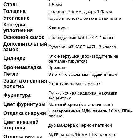
Сталь
1.5 мм
Толщина
Полотно 106 мм, дверь 120 мм
Утепление
Короб и полотно базальтовая плита
Контуры
3 контура
уплотнения
Основной замок
Цилиндровый КАЛЕ 442, 4 класс
Дополнительный
Сувальдный КАЛЕ 447L, 3 класса
замок
Ключ-вертушка (производитель не
Цилиндр
регламентируется)
Броненакладка
Врезная
Петли
3 петли с закрытым подшипником
Защита от снятия
2 противосъемных ригеля
полотна
Ручки, ночная задвижка, накладки,
Фурнитура
эксцентрик
Цвет фурнитуры
Матовый хром (металлическая)
Фрезерованная МДФ панель 16 мм ПВХ-
Отделка снаружи
пленка
Цвет внешней
Дуб майдера с черной патиной
стороны
МДФ панель 16 мм ПВХ-пленка с
Отделка внутри