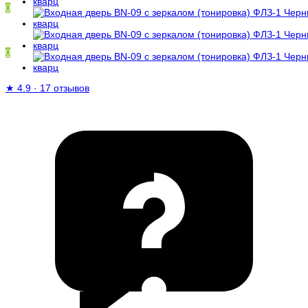
0
0
/
0 ₽
★
4.9
·
17 отзывов
Ваша корзина пуста!