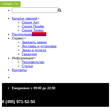
СКИДКА -7%
СКИДКА -7%
СКИДКА -7%
СКИДКА -7%
СКИДКА -7%
Каталог дверей
Серия Хит
Серия Прайм
Серия Термо
Распродажа
Выгодно
Сервис
Заказать замер
Доставка и установка
Заказ и оплата
Гарантия
Информация
Производство
Статьи
Контакты
Ежедневно c 09:00 до 22:00
Ежедневно c 09:00 до 22:00
8 (495) 971-52-50