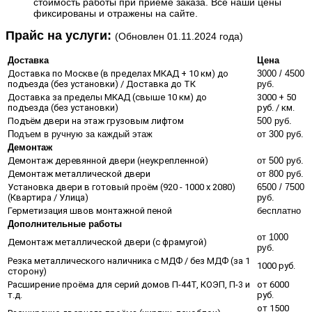
стоимость работы при приеме заказа. Все наши цены
фиксированы и отражены на сайте.
​Прайс на услуги:
(Обновлен 01.11.2024 года)
Доставка
Цена
Доставка по Москве (в пределах МКАД + 10 км) до
3000 / 4500
подъезда (без установки) / Доставка до ТК
руб.
Доставка за пределы МКАД (свыше 10 км) до
3000 + 50
подъезда (без установки)
руб. / км.
Подъём двери на этаж грузовым лифтом
500 руб.
Подъем в ручную за каждый этаж
от 300 руб.
Демонтаж
Демонтаж деревянной двери (неукрепленной)
от 500 руб.
Демонтаж металлической двери
от 800 руб.
Установка двери в готовый проём (920 - 1000 х 2080)
6500 / 7500
(Квартира / Улица)
руб.
Герметизация швов монтажной пеной
бесплатно
Дополнительные работы
от 1000
Демонтаж металлической двери (с фрамугой)
руб.
Резка металлического наличника с МДФ / без МДФ (за 1
1000 руб.
сторону)
Расширение проёма для серий домов П-44Т, КОЭП, П-3 и
от 6000
т.д.
руб.
от 1500